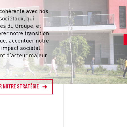
 cohérente avec nos
ociétaux, qui
tés du Groupe, et
érer notre transition
ue, accentuer notre
 impact sociétal,
nt d'acteur majeur
R NOTRE STRATÉGIE