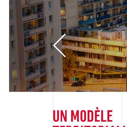
NTS
UN MODÈLE