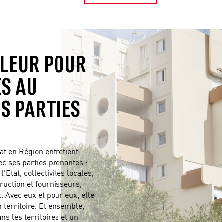
ALEUR POUR
ES AU
OS PARTIES
t en Région entretient
ec ses parties prenantes :
l'Etat, collectivités locales,
ruction et fournisseurs,
. Avec eux et pour eux, elle
 territoire. Et ensemble,
 les territoires et un