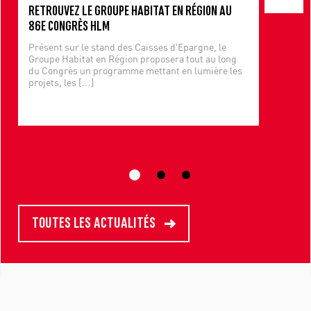
RETROUVEZ LE GROUPE HABITAT EN RÉGION AU
86E CONGRÈS HLM
Présent sur le stand des Caisses d’Epargne, le
Groupe Habitat en Région proposera tout au long
du Congrès un programme mettant en lumière les
projets, les
[…]
TOUTES LES ACTUALITÉS